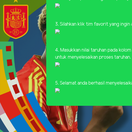
3. Silahkan klik tim favorit yang ingin 
4. Masukkan nilai taruhan pada kolom
untuk menyelesaikan proses taruhan.
5. Selamat anda berhasil menyelesaik