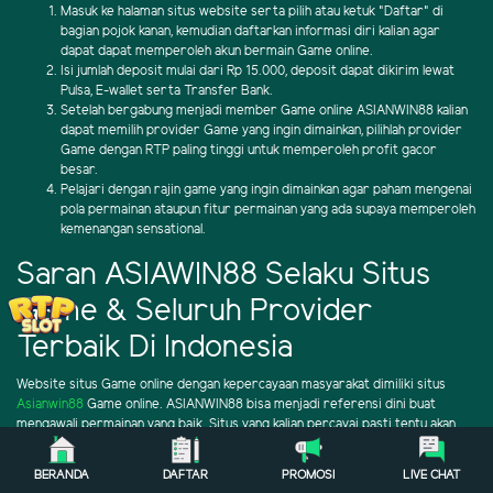
Masuk ke halaman situs website serta pilih atau ketuk "Daftar" di
bagian pojok kanan, kemudian daftarkan informasi diri kalian agar
dapat dapat memperoleh akun bermain Game online.
Isi jumlah deposit mulai dari Rp 15.000, deposit dapat dikirim lewat
Pulsa, E-wallet serta Transfer Bank.
Setelah bergabung menjadi member Game online ASIANWIN88 kalian
dapat memilih provider Game yang ingin dimainkan, pilihlah provider
Game dengan RTP paling tinggi untuk memperoleh profit gacor
besar.
Pelajari dengan rajin game yang ingin dimainkan agar paham mengenai
pola permainan ataupun fitur permainan yang ada supaya memperoleh
kemenangan sensational.
Saran ASIAWIN88 Selaku Situs
Game & Seluruh Provider
Terbaik Di Indonesia
Website situs Game online dengan kepercayaan masyarakat dimiliki situs
Asianwin88
Game online. ASIANWIN88 bisa menjadi referensi dini buat
mengawali permainan yang baik. Situs yang kalian percayai pasti tentu akan
membagikan profit besar tanpa kebohongan. Lakukan taruhan besar agar
efisien dan maksimal. Provider Pragmatic Play adalah opsi provider terbaik
BERANDA
DAFTAR
PROMOSI
LIVE CHAT
dalam situs Game online ASIANWIN88. Pragmatic Play sudah diakui semua