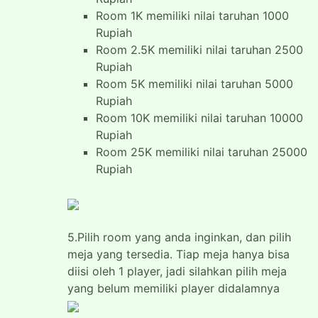
Room 1K memiliki nilai taruhan 1000
Rupiah
Room 2.5K memiliki nilai taruhan 2500
Rupiah
Room 5K memiliki nilai taruhan 5000
Rupiah
Room 10K memiliki nilai taruhan 10000
Rupiah
Room 25K memiliki nilai taruhan 25000
Rupiah
5.Pilih room yang anda inginkan, dan pilih
meja yang tersedia. Tiap meja hanya bisa
diisi oleh 1 player, jadi silahkan pilih meja
yang belum memiliki player didalamnya