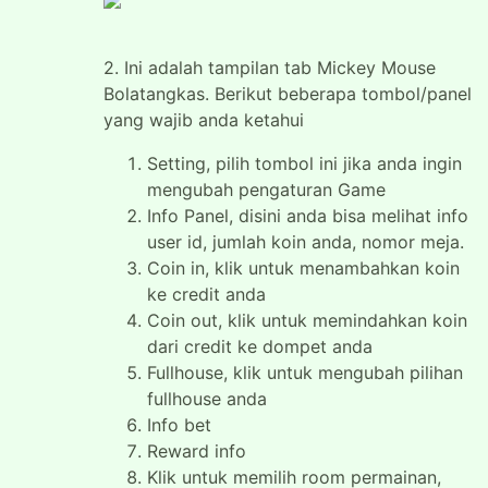
2. Ini adalah tampilan tab Mickey Mouse
Bolatangkas. Berikut beberapa tombol/panel
yang wajib anda ketahui
Setting, pilih tombol ini jika anda ingin
mengubah pengaturan Game
Info Panel, disini anda bisa melihat info
user id, jumlah koin anda, nomor meja.
Coin in, klik untuk menambahkan koin
ke credit anda
Coin out, klik untuk memindahkan koin
dari credit ke dompet anda
Fullhouse, klik untuk mengubah pilihan
fullhouse anda
Info bet
Reward info
Klik untuk memilih room permainan,