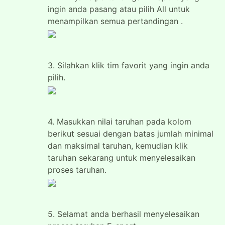
ingin anda pasang atau pilih All untuk
menampilkan semua pertandingan .
3. Silahkan klik tim favorit yang ingin anda
pilih.
4. Masukkan nilai taruhan pada kolom
berikut sesuai dengan batas jumlah minimal
dan maksimal taruhan, kemudian klik
taruhan sekarang untuk menyelesaikan
proses taruhan.
5. Selamat anda berhasil menyelesaikan