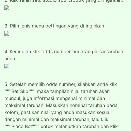
2. Klik salah satu studio sportsbook yang di inginkan.
3. Pilih jenis menu bettingan yang di inginkan
4. Kemudian klik odds number tim atau partai taruhan
anda
5. Setelah memilih odds number, silahkan anda klik
""""Bet Slip"""" maka tampilan nilai taruhan akan
muncul, juga informasi mengenai minimal dan
maksimal taruhan. Masukkan nominal taruhan pada
kolom, pastikan nilai yang anda masukan sesuai
dengan minimal dan maksimal taruhan, lalu klik
""""Place Bet"""" untuk melanjutkan taruhan dan klik