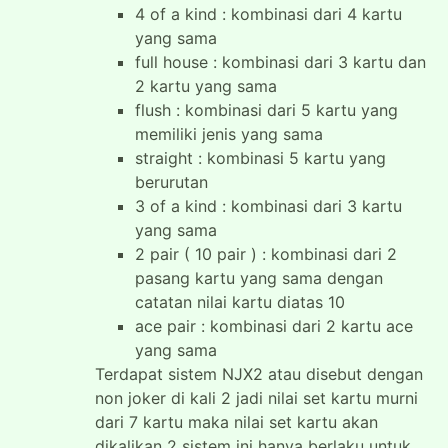
4 of a kind : kombinasi dari 4 kartu
yang sama
full house : kombinasi dari 3 kartu dan
2 kartu yang sama
flush : kombinasi dari 5 kartu yang
memiliki jenis yang sama
straight : kombinasi 5 kartu yang
berurutan
3 of a kind : kombinasi dari 3 kartu
yang sama
2 pair ( 10 pair ) : kombinasi dari 2
pasang kartu yang sama dengan
catatan nilai kartu diatas 10
ace pair : kombinasi dari 2 kartu ace
yang sama
Terdapat sistem NJX2 atau disebut dengan
non joker di kali 2 jadi nilai set kartu murni
dari 7 kartu maka nilai set kartu akan
dikalikan 2 sistem ini hanya berlaku untuk