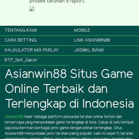
proses taruhan E-sport.
TENTANG KAMI
MOBILE
CARA BETTING
LINK ASIANWIN88
KALKULATOR MIX PARLAY
JADWAL BANK
RTP_Slot_Gacor
Asianwin88 Situs Game
Online Terbaik dan
Terlengkap di Indonesia
Asianwin88
hadir sebagai platform penyedia taruhan online terkini dan
terpercaya yang menyediakan game terlengkap di Asia. Cukup di satu tempat
saja bisa bermain berbagai jenis game dengan pilihan terlengkap. Situs
Asianwin88 menyediakan jenis taruhan paling populer saat ini seperti taruhan